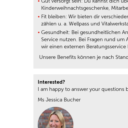
Gut versorgt sein: Du kannst dich übe
Kinderweihnachtsgeschenke, Mitarbei
Fit bleiben: Wir bieten dir verschie
zählen u. a. Wellpass und Vitalwerksta
Gesundheit: Bei gesundheitlichen An
Service nutzen. Bei Fragen rund um A
wir einen externen Beratungsservice
Unsere Benefits können je nach Stando
Interested?
I am happy to answer your questions 
Ms Jessica Bucher