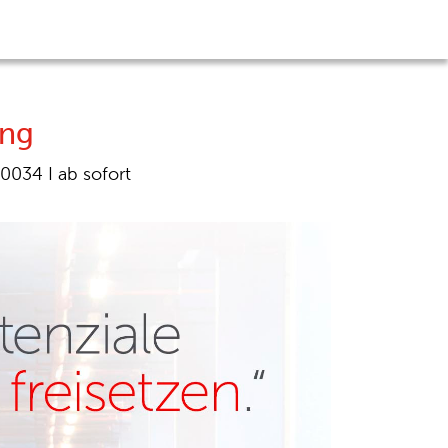
ung
-0034
I
ab sofort