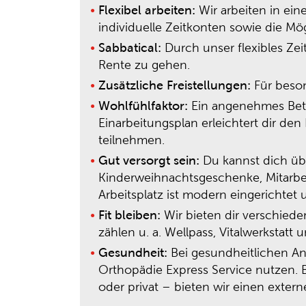
Flexibel arbeiten:
Wir arbeiten in ein
individuelle Zeitkonten sowie die Mö
Sabbatical:
Durch unser flexibles Zei
Rente zu gehen.
Zusätzliche Freistellungen:
Für beson
Wohlfühlfaktor:
Ein angenehmes Betri
Einarbeitungsplan erleichtert dir de
teilnehmen.
Gut versorgt sein:
Du kannst dich übe
Kinderweihnachtsgeschenke, Mitarbei
Arbeitsplatz ist modern eingerichtet
Fit bleiben:
Wir bieten dir verschiede
zählen u. a. Wellpass, Vitalwerkstatt
Gesundheit:
Bei gesundheitlichen An
Orthopädie Express Service nutzen. B
oder privat – bieten wir einen exter